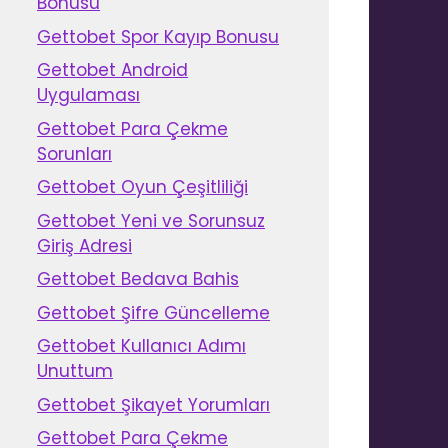
Bonusu
Gettobet Spor Kayıp Bonusu
Gettobet Android
Uygulaması
Gettobet Para Çekme
Sorunları
Gettobet Oyun Çeşitliliği
Gettobet Yeni ve Sorunsuz
Giriş Adresi
Gettobet Bedava Bahis
Gettobet Şifre Güncelleme
Gettobet Kullanıcı Adımı
Unuttum
Gettobet Şikayet Yorumları
Gettobet Para Çekme