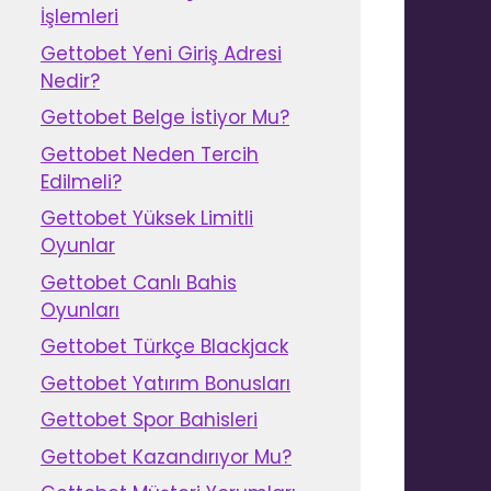
İşlemleri
Gettobet Yeni Giriş Adresi
Nedir?
Gettobet Belge İstiyor Mu?
Gettobet Neden Tercih
Edilmeli?
Gettobet Yüksek Limitli
Oyunlar
Gettobet Canlı Bahis
Oyunları
Gettobet Türkçe Blackjack
Gettobet Yatırım Bonusları
Gettobet Spor Bahisleri
Gettobet Kazandırıyor Mu?