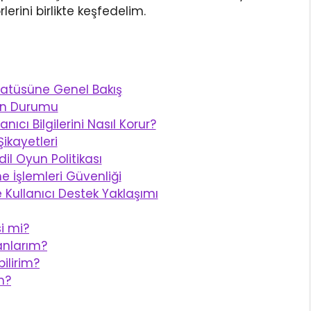
lerini birlikte keşfedelim.
atüsüne Genel Bakış
yon Durumu
anıcı Bilgilerini Nasıl Korur?
ikayetleri
l Oyun Politikası
 İşlemleri Güvenliği
e Kullanıcı Destek Yaklaşımı
i mi?
anlarım?
ilirim?
m?