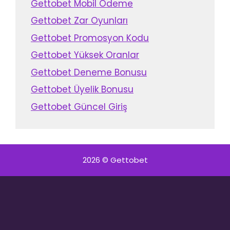
Gettobet Mobil Ödeme
Gettobet Zar Oyunları
Gettobet Promosyon Kodu
Gettobet Yüksek Oranlar
Gettobet Deneme Bonusu
Gettobet Üyelik Bonusu
Gettobet Güncel Giriş
2026 © Gettobet