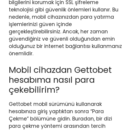
bilgilerini korumak için SSL şifreleme
teknolojisi gibi güvenlik önlemleri kullanır. Bu
nedenle, mobil cihazınızdan para yatırma
işlemlerinizi güven içinde
gerçekleştirebilirsiniz. Ancak, her zaman
güvendiğiniz ve güvenli olduğundan emin
olduğunuz bir internet bağlantısı kullanmanız
önemlidir.
Mobil cihazdan Gettobet
hesabıma nasıl para
çekebilirim?
Gettobet mobil sürümünü kullanarak
hesabınıza giriş yaptıktan sonra “Para
Çekme” bölümüne gidin. Buradan, bir dizi
para çekme yöntemi arasından tercih