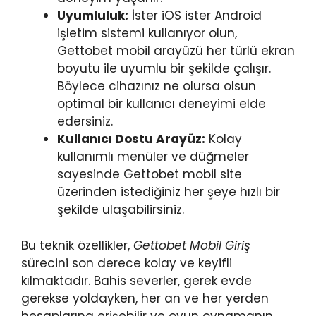
Uyumluluk:
İster iOS ister Android
işletim sistemi kullanıyor olun,
Gettobet mobil arayüzü her türlü ekran
boyutu ile uyumlu bir şekilde çalışır.
Böylece cihazınız ne olursa olsun
optimal bir kullanıcı deneyimi elde
edersiniz.
Kullanıcı Dostu Arayüz:
Kolay
kullanımlı menüler ve düğmeler
sayesinde Gettobet mobil site
üzerinden istediğiniz her şeye hızlı bir
şekilde ulaşabilirsiniz.
Bu teknik özellikler,
Gettobet Mobil Giriş
sürecini son derece kolay ve keyifli
kılmaktadır. Bahis severler, gerek evde
gerekse yoldayken, her an ve her yerden
hesaplarına erişebilir ve oyun oynamanın