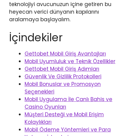
teknolojiyi avucunuzun içine getiren bu
heyecan verici dünyanın kapılarını
aralamaya başlayalım.
İçindekiler
Gettobet Mobil Giriş Avantajları
Mobil Uyumluluk ve Teknik Özellikler
Gettobet Mobil Giriş Adımları
Güvenlik Ve Gizlilik Protokolleri
Mobil Bonuslar ve Promosyon
Seçenekleri
Mobil Uygulama İle Canlı Bahis ve
Casino Oyunları
Müşteri Desteği ve Mobil Erişim
Kolaylıkları
Mobil Ödeme Yöntemleri ve Para