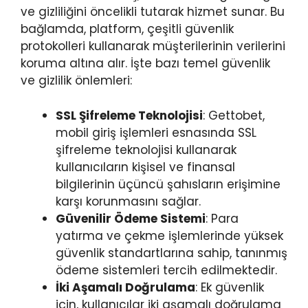
ve gizliliğini öncelikli tutarak hizmet sunar. Bu
bağlamda, platform, çeşitli güvenlik
protokolleri kullanarak müşterilerinin verilerini
koruma altına alır. İşte bazı temel güvenlik
ve gizlilik önlemleri:
SSL Şifreleme Teknolojisi
: Gettobet,
mobil giriş işlemleri esnasında SSL
şifreleme teknolojisi kullanarak
kullanıcıların kişisel ve finansal
bilgilerinin üçüncü şahısların erişimine
karşı korunmasını sağlar.
Güvenilir Ödeme Sistemi
: Para
yatırma ve çekme işlemlerinde yüksek
güvenlik standartlarına sahip, tanınmış
ödeme sistemleri tercih edilmektedir.
İki Aşamalı Doğrulama
: Ek güvenlik
için, kullanıcılar iki aşamalı doğrulama