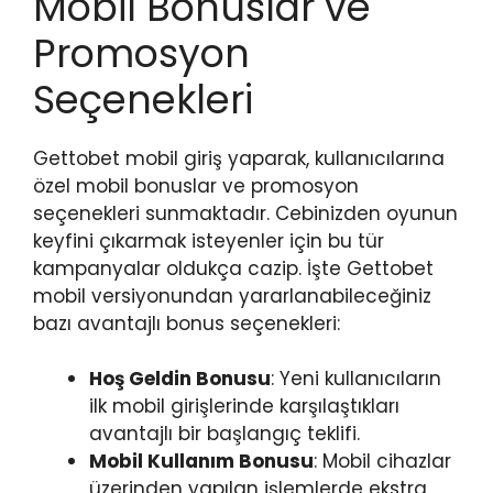
Mobil Bonuslar ve
Promosyon
Seçenekleri
Gettobet mobil giriş yaparak, kullanıcılarına
özel mobil bonuslar ve promosyon
seçenekleri sunmaktadır. Cebinizden oyunun
keyfini çıkarmak isteyenler için bu tür
kampanyalar oldukça cazip. İşte Gettobet
mobil versiyonundan yararlanabileceğiniz
bazı avantajlı bonus seçenekleri:
Hoş Geldin Bonusu
: Yeni kullanıcıların
ilk mobil girişlerinde karşılaştıkları
avantajlı bir başlangıç teklifi.
Mobil Kullanım Bonusu
: Mobil cihazlar
üzerinden yapılan işlemlerde ekstra