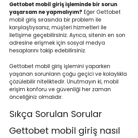
Gettobet mobil giriş işleminde bir sorun
yaşarsam ne yapmalıyım?
Eğer Gettobet
mobil giriş sırasında bir problem ile
karşılaştıysanız, müşteri hizmetleri ile
iletişime geçebilirsiniz. Ayrıca, sitenin en son
adresine erişmek için sosyal medya
hesaplarını takip edebilirsiniz.
Gettobet mobil giriş işlemini yaparken
yaşanan sorunların çoğu geçici ve kolaylıkla
çözülebilir niteliktedir. Unutmayın ki, mobil
erişim konforu ve güvenliği her zaman
önceliğiniz olmalıdır.
Sıkça Sorulan Sorular
Gettobet mobil giriş nasıl