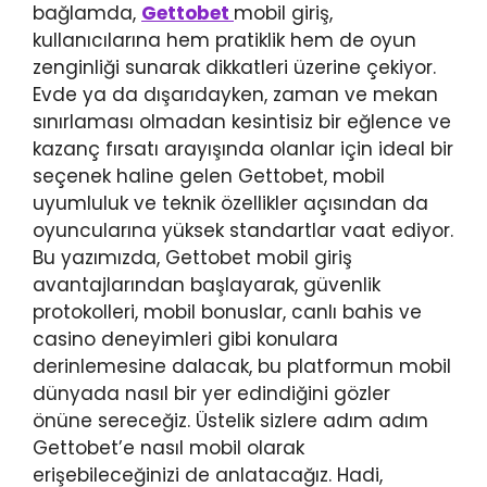
bağlamda,
Gettobet
mobil giriş,
kullanıcılarına hem pratiklik hem de oyun
zenginliği sunarak dikkatleri üzerine çekiyor.
Evde ya da dışarıdayken, zaman ve mekan
sınırlaması olmadan kesintisiz bir eğlence ve
kazanç fırsatı arayışında olanlar için ideal bir
seçenek haline gelen Gettobet, mobil
uyumluluk ve teknik özellikler açısından da
oyuncularına yüksek standartlar vaat ediyor.
Bu yazımızda, Gettobet mobil giriş
avantajlarından başlayarak, güvenlik
protokolleri, mobil bonuslar, canlı bahis ve
casino deneyimleri gibi konulara
derinlemesine dalacak, bu platformun mobil
dünyada nasıl bir yer edindiğini gözler
önüne sereceğiz. Üstelik sizlere adım adım
Gettobet’e nasıl mobil olarak
erişebileceğinizi de anlatacağız. Hadi,