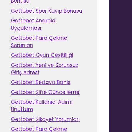
Bonusu
Gettobet Spor Kayıp Bonusu
Gettobet Android
Uygulaması
Gettobet Para Çekme
Sorunları
Gettobet Oyun Çeşitliliği
Gettobet Yeni ve Sorunsuz
Giriş Adresi
Gettobet Bedava Bahis
Gettobet Şifre Güncelleme
Gettobet Kullanıcı Adımı
Unuttum
Gettobet Şikayet Yorumları
Gettobet Para Çekme