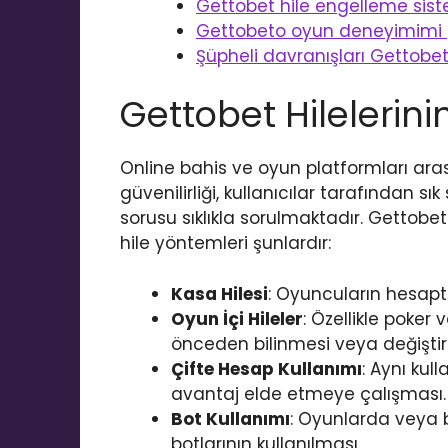
Gettobet hile engelleme sistem
Gettobeto oyun deneyimimi g
Şüpheli davranışları Gettobet’e
Gettobet Hilelerin
Online bahis ve oyun platformları aras
güvenilirliği, kullanıcılar tarafından s
sorusu sıklıkla sorulmaktadır. Gettobe
hile yöntemleri şunlardır:
Kasa Hilesi
: Oyuncuların hesapt
Oyun İçi Hileler
: Özellikle poker 
önceden bilinmesi veya değiştiril
Çifte Hesap Kullanımı
: Aynı kul
avantaj elde etmeye çalışması.
Bot Kullanımı
: Oyunlarda veya b
botlarının kullanılması.