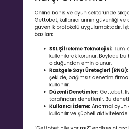
Online bahis ve oyun sektöründe sıkça 
Gettobet, kullanıcılarının güvenliği ve
güvenlik protokolü uygulamaktadır. İşt
bazıları:
SSL Şifreleme Teknolojisi:
Tüm kul
kullanılarak korunur. Böylece bu b
olduğundan emin olunur.
Rastgele Sayı Üreteçleri (RNG):
şekilde, bağımsız denetim firmala
kullanılır.
Düzenli Denetimler:
Gettobet, li
tarafından denetlenir. Bu denetim
Kullanıcı İzleme:
Anormal oyun da
kullanılır ve şüpheli aktivitelerde
“Gettobet hile var mı?” endişesini aza