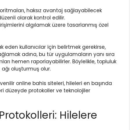
oritmaları, haksız avantaj sağlayabilecek
enli olarak kontrol edilir.
girişimlerini algılamak üzere tasarlanmış özel
 eden kullanıcılar için belirtmek gerekirse,
ağlamak adına, bu tür uygulamaların yanı sıra
ları hemen raporlayabilirler. Böylelikle, topluluk
m ağı oluşturmuş olur.
venilir online bahis siteleri, hileleri en başında
ri düzeyde protokoller ve teknolojiler
rotokolleri: Hilelere