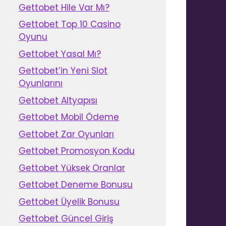
Gettobet Hile Var Mı?
Gettobet Top 10 Casino
Oyunu
Gettobet Yasal Mı?
Gettobet’in Yeni Slot
Oyunlarını
Gettobet Altyapısı
Gettobet Mobil Ödeme
Gettobet Zar Oyunları
Gettobet Promosyon Kodu
Gettobet Yüksek Oranlar
Gettobet Deneme Bonusu
Gettobet Üyelik Bonusu
Gettobet Güncel Giriş