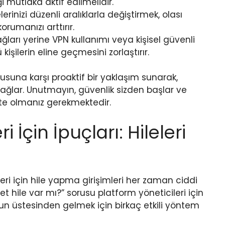
 mutlaka aktif edilmelidir.
relerinizi düzenli aralıklarla değiştirmek, olası
orumanızı arttırır.
 ağları yerine VPN kullanımı veya kişisel güvenli
kişilerin eline geçmesini zorlaştırır.
usuna karşı proaktif bir yaklaşım sunarak,
ağlar. Unutmayın, güvenlik sizden başlar ve
te olmanız gerekmektedir.
 İçin İpuçları: Hileleri
eri için hile yapma girişimleri her zaman ciddi
et hile var mı?” sorusu platform yöneticileri için
un üstesinden gelmek için birkaç etkili yöntem