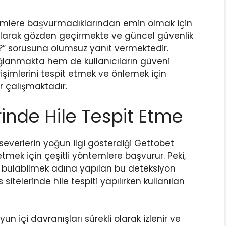
temlere başvurmadıklarından emin olmak için
 olarak gözden geçirmekte ve güncel güvenlik
ı?” sorusuna olumsuz yanıt vermektedir.
ağlanmakta hem de kullanıcıların güveni
irişimlerini tespit etmek ve önlemek için
r çalışmaktadır.
rinde Hile Tespit Etme
s severlerin yoğun ilgi gösterdiği Gettobet
etmek için çeşitli yöntemlere başvurur. Peki,
t bulabilmek adına yapılan bu deteksiyon
 sitelerinde hile tespiti yapılırken kullanılan
oyun içi davranışları sürekli olarak izlenir ve