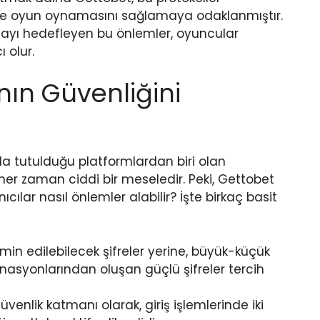
çinde oyun oynamasını sağlamaya odaklanmıştır.
mayı hedefleyen bu önlemler, oyuncular
 olur.
nın Güvenliğini
a tutulduğu platformlardan biri olan
 her zaman ciddi bir meseledir. Peki, Gettobet
ıcılar nasıl önlemler alabilir? İşte birkaç basit
hmin edilebilecek şifreler yerine, büyük-küçük
inasyonlarından oluşan güçlü şifreler tercih
güvenlik katmanı olarak, giriş işlemlerinde iki