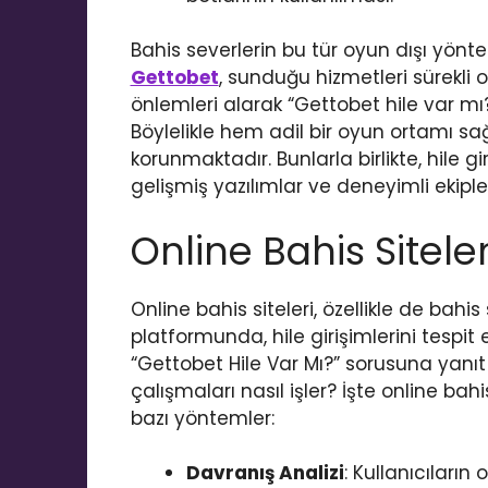
Bahis severlerin bu tür oyun dışı yön
Gettobet
, sunduğu hizmetleri sürekli
önlemleri alarak “Gettobet hile var m
Böylelikle hem adil bir oyun ortamı s
korunmaktadır. Bunlarla birlikte, hile g
gelişmiş yazılımlar ve deneyimli ekiple
Online Bahis Sitele
Online bahis siteleri, özellikle de bahi
platformunda, hile girişimlerini tespit 
“Gettobet Hile Var Mı?” sorusuna yanı
çalışmaları nasıl işler? İşte online bahis
bazı yöntemler:
Davranış Analizi
: Kullanıcıların 