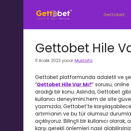
İçeriğe
atla
Gettobet
Gettobet Hile V
11 Aralık 2023
yazar
Mustafa
Gettobet platformunda adaletli ve şef
“
Gettobet Hile Var Mı?
” sorusu, online
aradığı bir konu. Aslında, Gettobet gibi
kullanıcı deneyimini hem de site güveni
yazımızda, Gettobet’te karşılaşabileceği
artırmanın ve bu tür olumsuz durumla
açıklıyoruz. Bilinçli bir kullanıcı olarak
karşı gerekli önlemleri nasıl alabilirsin