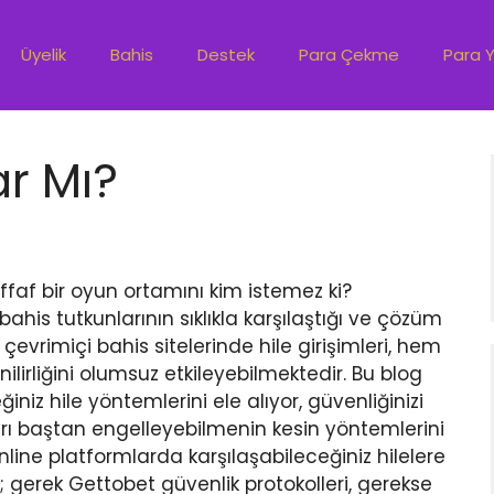
Üyelik
Bahis
Destek
Para Çekme
Para 
ar Mı?
faf bir oyun ortamını kim istemez ki?
 bahis tutkunlarının sıklıkla karşılaştığı ve çözüm
 çevrimiçi bahis sitelerinde hile girişimleri, hem
lirliğini olumsuz etkileyebilmektedir. Bu blog
niz hile yöntemlerini ele alıyor, güvenliğinizi
rı baştan engelleyebilmenin kesin yöntemlerini
, online platformlarda karşılaşabileceğiniz hilelere
iz; gerek Gettobet güvenlik protokolleri, gerekse